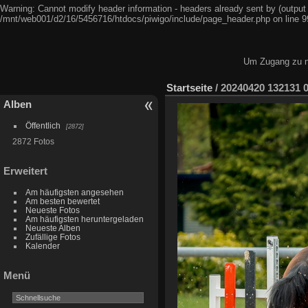
Warning: Cannot modify header information - headers already sent by (output
/mnt/web001/d2/16/5456716/htdocs/piwigo/include/page_header.php on line 9
Um Zugang zu ni
Startseite
/
20240420 132131 0
Alben
Öffentlich
2872
2872 Fotos
Erweitert
Am häufigsten angesehen
Am besten bewertet
Neueste Fotos
Am häufigsten heruntergeladen
Neueste Alben
Zufällige Fotos
Kalender
Menü