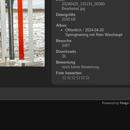
20240420_132131_00390-
Bearbeitet.jpg
Dateigröße
2150 kB
Alben
Öffentlich
/
2024-04-20
Springtraining mit Reto Weishaupt
Besuche
3487
Downloads
36
Bewertung
noch keine Bewertung
Foto bewerten
Powered by
Piwigo