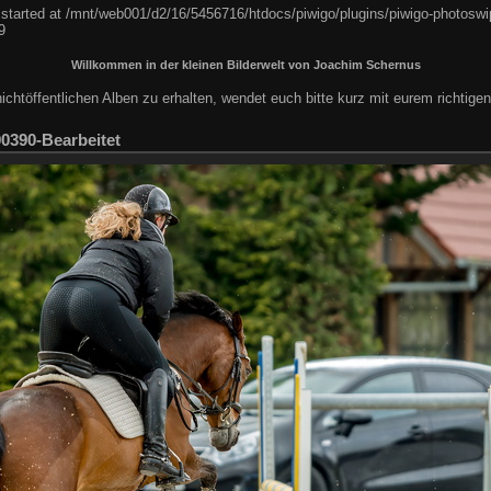
 started at /mnt/web001/d2/16/5456716/htdocs/piwigo/plugins/piwigo-photoswip
9
Willkommen in der kleinen Bilderwelt von Joachim Schernus
chtöffentlichen Alben zu erhalten, wendet euch bitte kurz mit eurem richtig
0390-Bearbeitet