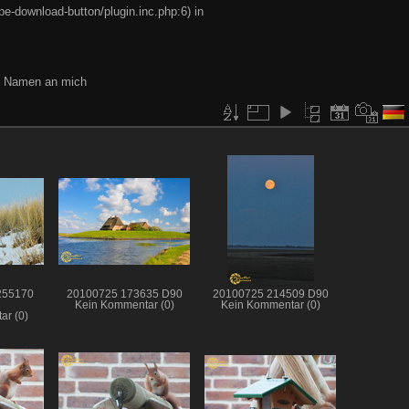
e-download-button/plugin.inc.php:6) in
en Namen an mich
255170
20100725 173635 D90
20100725 214509 D90
Kein Kommentar (0)
Kein Kommentar (0)
ar (0)