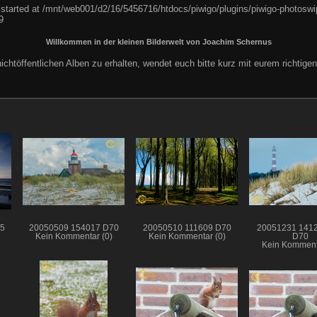
 started at /mnt/web001/d2/16/5456716/htdocs/piwigo/plugins/piwigo-photoswip
9
Willkommen in der kleinen Bilderwelt von Joachim Schernus
chtöffentlichen Alben zu erhalten, wendet euch bitte kurz mit eurem richtig
X5
20050509 154017 D70
20050510 111609 D70
20051231 141
Kein Kommentar (0)
Kein Kommentar (0)
D70
Kein Komment