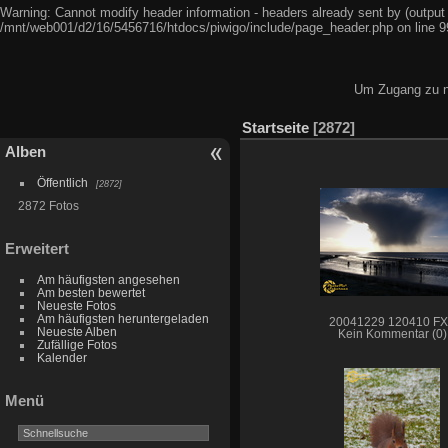
Warning: Cannot modify header information - headers already sent by (output
/mnt/web001/d2/16/5456716/htdocs/piwigo/include/page_header.php on line 9
Um Zugang zu ni
Startseite
2872
Alben
Öffentlich
2872
2872 Fotos
Erweitert
Am häufigsten angesehen
Am besten bewertet
Neueste Fotos
Am häufigsten heruntergeladen
20041229 120410 F
Neueste Alben
Kein Kommentar (0)
Zufällige Fotos
Kalender
Menü